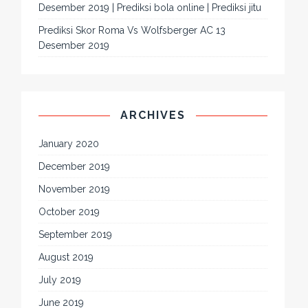
Desember 2019 | Prediksi bola online | Prediksi jitu
Prediksi Skor Roma Vs Wolfsberger AC 13
Desember 2019
ARCHIVES
January 2020
December 2019
November 2019
October 2019
September 2019
August 2019
July 2019
June 2019