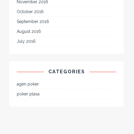
November 2016
October 2016
September 2016
August 2016
July 2016
CATEGORIES
agen poker
poker plasa