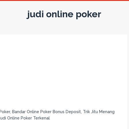
judi online poker
Poker, Bandar Online Poker Bonus Deposit, Trik Jitu Menang
Judi Online Poker Terkenal