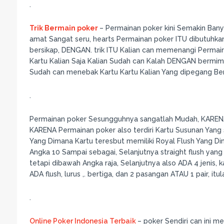
.
Trik Bermain poker
– Permainan poker kini Semakin Ban
amat Sangat seru, hearts Permainan poker ITU dibutu
bersikap, DENGAN. trik ITU Kalian can memenangi Permain
Kartu Kalian Saja Kalian Sudah can Kalah DENGAN bermimi
Sudah can menebak Kartu Kartu Kalian Yang dipegang Be
.
Permainan poker Sesungguhnya sangatlah Mudah, KARENA 
KARENA Permainan poker also terdiri Kartu Susunan Yang s
Yang Dimana Kartu teresbut memiliki Royal Flush Yang Dima
Angka 10 Sampai sebagai, Selanjutnya straight flush yang t
tetapi dibawah Angka raja, Selanjutnya also ADA 4 jenis, k
ADA flush, lurus ,. bertiga, dan 2 pasangan ATAU 1 pair, it
.
Online Poker Indonesia Terbaik
– poker Sendiri can ini