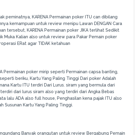
yak peminatnya, KARENA Permainan poker ITU can dibilang
hkannya kemampuan untuk review menipu Lawan DENGAN Cara
an tersebut, KARENA Permainan poker JIKA terlihat Sedikit
k Muka Kalian also untuk review para Pakar Pemain poker
roperasi ERat agar TIDAK ketahuan
Permainan poker mirip seperti Permainan capsa banting,
eperti beriku, Kartu Yang Paling Tinggi Dari poker Adalah
na Kartu ITU terdiri Dari Lurus. siram yang bermula dari
erdiri dari lurus siram also yang terdiri dari Angka Bebas
ata lalu ADA also full house, Penghasilan kena pajak ITU also
ulah Susunan Kartu Yang Paling Tinggi.
 mengundang Banyak orangutan untuk review Bergabung Pemain