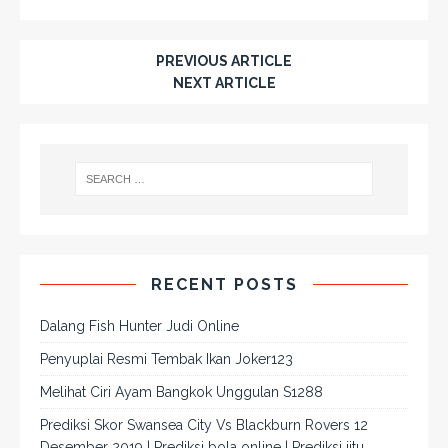
PREVIOUS ARTICLE
NEXT ARTICLE
RECENT POSTS
Dalang Fish Hunter Judi Online
Penyuplai Resmi Tembak Ikan Joker123
Melihat Ciri Ayam Bangkok Unggulan S1288
Prediksi Skor Swansea City Vs Blackburn Rovers 12
Desember 2019 | Prediksi bola online | Prediksi jitu