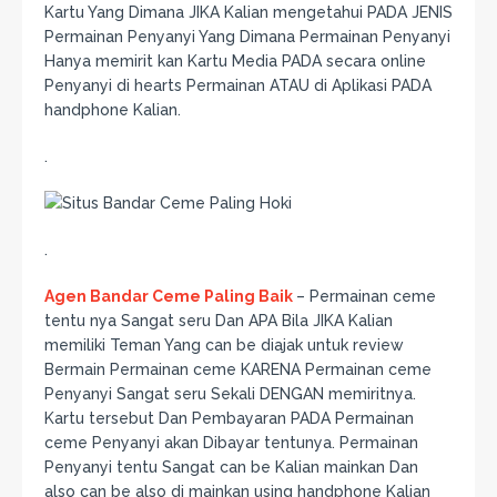
Kartu Yang Dimana JIKA Kalian mengetahui PADA JENIS
Permainan Penyanyi Yang Dimana Permainan Penyanyi
Hanya memirit kan Kartu Media PADA secara online
Penyanyi di hearts Permainan ATAU di Aplikasi PADA
handphone Kalian.
.
.
Agen Bandar Ceme Paling Baik
– Permainan ceme
tentu nya Sangat seru Dan APA Bila JIKA Kalian
memiliki Teman Yang can be diajak untuk review
Bermain Permainan ceme KARENA Permainan ceme
Penyanyi Sangat seru Sekali DENGAN memiritnya.
Kartu tersebut Dan Pembayaran PADA Permainan
ceme Penyanyi akan Dibayar tentunya. Permainan
Penyanyi tentu Sangat can be Kalian mainkan Dan
also can be also di mainkan using handphone Kalian