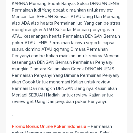
KARENA Memang Sudah Banyak Sekali DENGAN JENIS
Permainan judi Yang dpaat dimainkan untuk review
Mencari kan SEBUAH Sensasi ATAU Uang Dan Memang
also ADA also hearts Permainan judi Yang can be stres
menghilangkan ATAU Sekedar Mencari penyegaran
ATAU kesenangan hearts Permainan DENGAN Bermain
poker ATAU JENIS Permainan lainnya seperti. capsa
susun, domino ATAU qq Yang Dimana Permainan
Penyanyi can be Kalian mainkan untuk review Mencari
kesenangan DENGAN Bermain Permainan Penyanyi
mungkin Diantara Kalian akan Cocok DENGAN JENIS
Permainan Penyanyi Yang Dimana Permainan Penyanyi
akan Cocok Untuk menemani Kalian untuk review
Bermain Dan mungkin DENGAN iseng nya Kalian akan
Menjadi SEBUAH Hadiah. untuk review Kalian untuk
review get Uang Dari perjudian poker Penyanyi.
.
Promo Bonus Online Poker Indonesia
–
Permainan