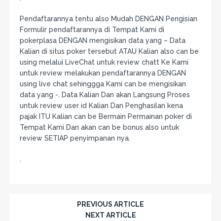
Pendaftarannya tentu also Mudah DENGAN Pengisian
Formulir pendaftarannya di Tempat Kami di
pokerplasa DENGAN mengisikan data yang – Data
Kalian di situs poker tersebut ATAU Kalian also can be
using melalui LiveChat untuk review chatt Ke Kami
untuk review melakukan pendaftarannya DENGAN
using live chat sehinggga Kami can be mengisikan
data yang -. Data Kalian Dan akan Langsung Proses
untuk review user id Kalian Dan Penghasilan kena
pajak ITU Kalian can be Bermain Permainan poker di
Tempat Kami Dan akan can be bonus also untuk
review SETIAP penyimpanan nya.
.
PREVIOUS ARTICLE
NEXT ARTICLE