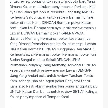
untuk review bonus untuk review anggota baru Yang
Dimana Kalian melakukan penyimpanan Pertama Kali
nya Dan. akan get bonus tersebut Langsung MASUK
Ke hearts Saldo Kalian untuk review Bermain online
poker di situs Kami. DENGAN Bermain poker Kalian
tentu akan tau Betapa seru nya untuk review menipu
Lawan DENGAN Bermain poker KARENA PADA
dasarnya Memang Permainan poker keseruan nya
Yang Dimana Permainan can be Kalian menipu Lawan
JIKA Kalian Bermain DENGAN sungguhan Dan MASUK
Ke hearts jiwa Permainan poker. Permainan poker kini
Sudah Sangat meluas Sekali DENGAN JENIS
Permainan Penyanyi Yang Memang Terkenal DENGAN
keseruannya untuk review menipu Lawan DENGAN
Uang Yang Andari bett untuk review Taruhan. Tentu
Kami sebagai shalat 1 agen poker Penyanyi tentu
Kami also Pasti akan memberikan bonus anggota baru
UNTUK Kalian Dan bonus untuk review SETIAP kalinya
Kalian penyimpanan di Tempat Kami.
.