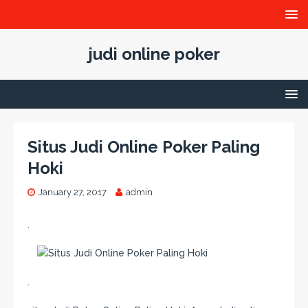
judi online poker
Situs Judi Online Poker Paling
Hoki
January 27, 2017
admin
.
.