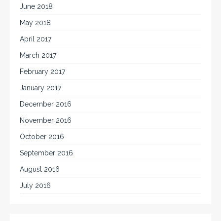
June 2018
May 2018
April 2017
March 2017
February 2017
January 2017
December 2016
November 2016
October 2016
September 2016
August 2016
July 2016