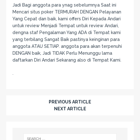
Jadi Bagi anggota para ynag sebelumnya Saat ini
Mencari situs poker TERMURAH DENGAN Pelayanan
Yang Cepat dan baik, kami offers Diri Kepada Andari
untuk review Menjadi Tempat untuk review Andari,
dengna staf Pengalaman Yang ADA di Tempat kami
yang terbilang Sangat Baik pastinya keinginan para
anggota ATAU SETIAP. anggota para akan terpenuhi
DENGAN baik, Jadi TIDAK Perlu Menunggu lama
daftarkan Diri Andari Sekarang also di Tempat Kami.
.
PREVIOUS ARTICLE
NEXT ARTICLE