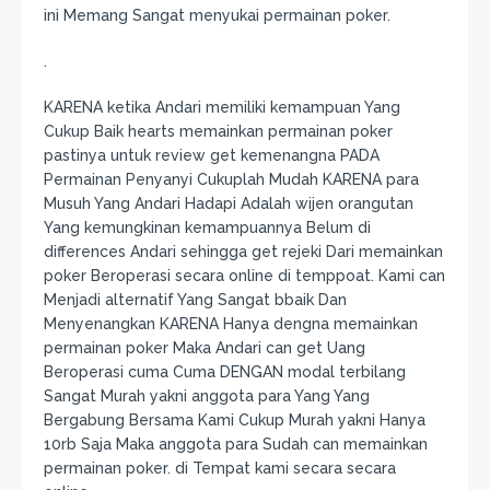
ini Memang Sangat menyukai permainan poker.
.
KARENA ketika Andari memiliki kemampuan Yang
Cukup Baik hearts memainkan permainan poker
pastinya untuk review get kemenangna PADA
Permainan Penyanyi Cukuplah Mudah KARENA para
Musuh Yang Andari Hadapi Adalah wijen orangutan
Yang kemungkinan kemampuannya Belum di
differences Andari sehingga get rejeki Dari memainkan
poker Beroperasi secara online di temppoat. Kami can
Menjadi alternatif Yang Sangat bbaik Dan
Menyenangkan KARENA Hanya dengna memainkan
permainan poker Maka Andari can get Uang
Beroperasi cuma Cuma DENGAN modal terbilang
Sangat Murah yakni anggota para Yang Yang
Bergabung Bersama Kami Cukup Murah yakni Hanya
10rb Saja Maka anggota para Sudah can memainkan
permainan poker. di Tempat kami secara secara