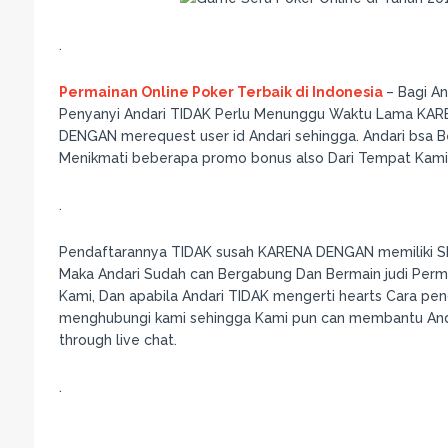
.
Permainan Online Poker Terbaik di Indonesia
– Bagi A
Penyanyi Andari TIDAK Perlu Menunggu Waktu Lama KARE
DENGAN merequest user id Andari sehingga. Andari bsa 
Menikmati beberapa promo bonus also Dari Tempat Kami
.
Pendaftarannya TIDAK susah KARENA DENGAN memiliki SE
Maka Andari Sudah can Bergabung Dan Bermain judi Perma
Kami, Dan apabila Andari TIDAK mengerti hearts Cara pend
menghubungi kami sehingga Kami pun can membantu Anda
through live chat.
.