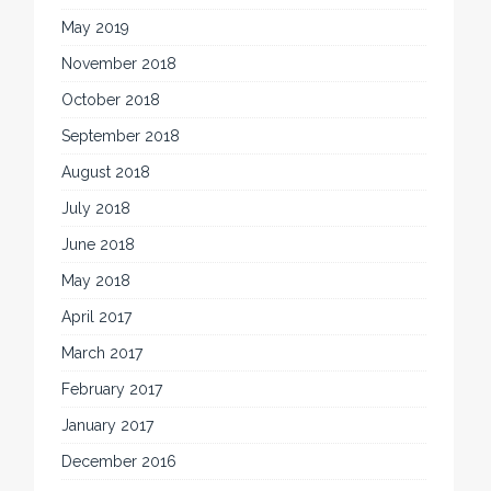
May 2019
November 2018
October 2018
September 2018
August 2018
July 2018
June 2018
May 2018
April 2017
March 2017
February 2017
January 2017
December 2016