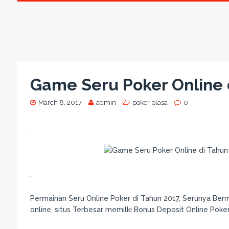
Game Seru Poker Online 
March 8, 2017
admin
poker plasa
0
.
.
Permainan Seru Online Poker di Tahun 2017, Serunya Berm
online, situs Terbesar memilki Bonus Deposit Online Poke