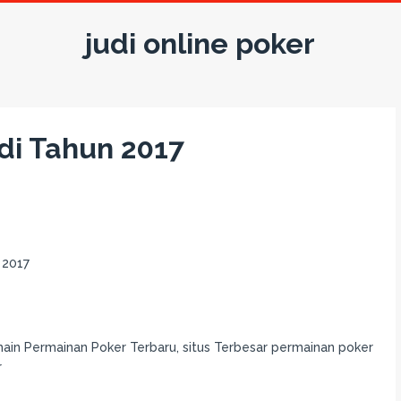
judi online poker
di Tahun 2017
ain Permainan Poker Terbaru, situs Terbesar permainan poker
r