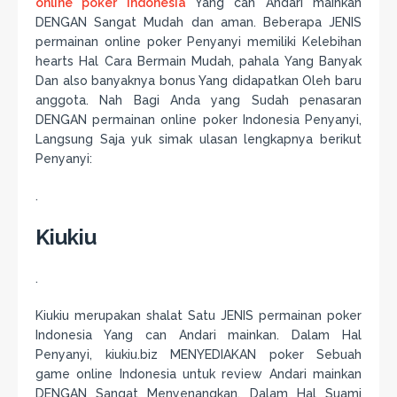
online poker Indonesia
Yang can Andari mainkan
DENGAN Sangat Mudah dan aman. Beberapa JENIS
permainan online poker Penyanyi memiliki Kelebihan
hearts Hal Cara Bermain Mudah, pahala Yang Banyak
Dan also banyaknya bonus Yang didapatkan Oleh baru
anggota. Nah Bagi Anda yang Sudah penasaran
DENGAN permainan online poker Indonesia Penyanyi,
Langsung Saja yuk simak ulasan lengkapnya berikut
Penyanyi:
.
Kiukiu
.
Kiukiu merupakan shalat Satu JENIS permainan poker
Indonesia Yang can Andari mainkan. Dalam Hal
Penyanyi, kiukiu.biz MENYEDIAKAN poker Sebuah
game online Indonesia untuk review Andari mainkan
DENGAN Sangat Menyenangkan. Dalam Hal Suami