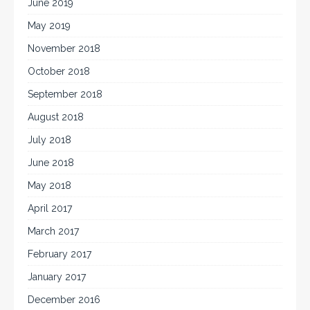
June 2019
May 2019
November 2018
October 2018
September 2018
August 2018
July 2018
June 2018
May 2018
April 2017
March 2017
February 2017
January 2017
December 2016