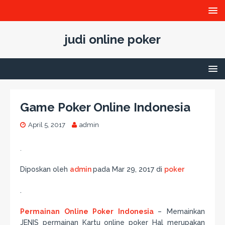
judi online poker
Game Poker Online Indonesia
April 5, 2017
admin
.
Diposkan oleh
admin
pada Mar 29, 2017 di
poker
.
Permainan Online Poker Indonesia
– Memainkan
JENIS permainan Kartu online poker Hal merupakan