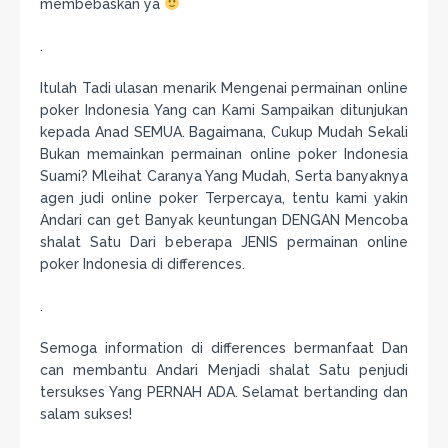
membebaskan ya
.
Itulah Tadi ulasan menarik Mengenai permainan online
poker Indonesia Yang can Kami Sampaikan ditunjukan
kepada Anad SEMUA. Bagaimana, Cukup Mudah Sekali
Bukan memainkan permainan online poker Indonesia
Suami? Mleihat Caranya Yang Mudah, Serta banyaknya
agen judi online poker Terpercaya, tentu kami yakin
Andari can get Banyak keuntungan DENGAN Mencoba
shalat Satu Dari beberapa JENIS permainan online
poker Indonesia di differences.
.
Semoga information di differences bermanfaat Dan
can membantu Andari Menjadi shalat Satu penjudi
tersukses Yang PERNAH ADA. Selamat bertanding dan
salam sukses!