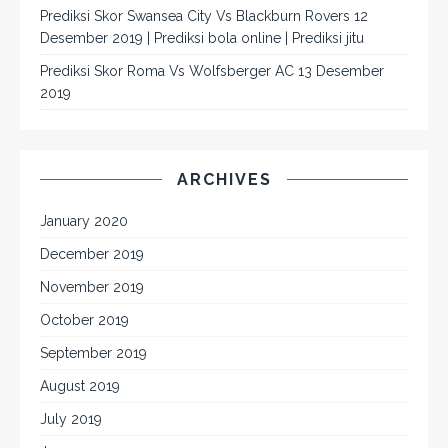
Prediksi Skor Swansea City Vs Blackburn Rovers 12
Desember 2019 | Prediksi bola online | Prediksi jitu
Prediksi Skor Roma Vs Wolfsberger AC 13 Desember
2019
ARCHIVES
January 2020
December 2019
November 2019
October 2019
September 2019
August 2019
July 2019