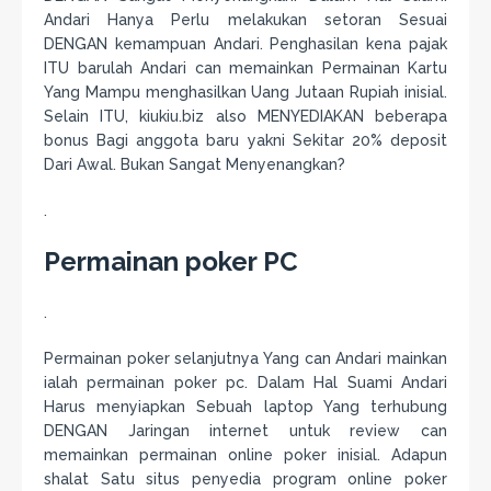
Andari Hanya Perlu melakukan setoran Sesuai
DENGAN kemampuan Andari. Penghasilan kena pajak
ITU barulah Andari can memainkan Permainan Kartu
Yang Mampu menghasilkan Uang Jutaan Rupiah inisial.
Selain ITU, kiukiu.biz also MENYEDIAKAN beberapa
bonus Bagi anggota baru yakni Sekitar 20% deposit
Dari Awal. Bukan Sangat Menyenangkan?
.
Permainan poker PC
.
Permainan poker selanjutnya Yang can Andari mainkan
ialah permainan poker pc. Dalam Hal Suami Andari
Harus menyiapkan Sebuah laptop Yang terhubung
DENGAN Jaringan internet untuk review can
memainkan permainan online poker inisial. Adapun
shalat Satu situs penyedia program online poker