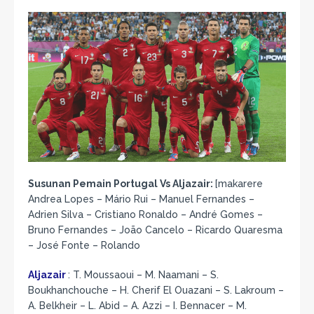
Susunan Pemain Portugal Vs Aljazair:
[makarere
Andrea Lopes – Mário Rui – Manuel Fernandes –
Adrien Silva – Cristiano Ronaldo – André Gomes –
Bruno Fernandes – João Cancelo – Ricardo Quaresma
– José Fonte – Rolando
Aljazair
: T. Moussaoui – M. Naamani – S.
Boukhanchouche – H. Cherif El Ouazani – S. Lakroum –
A. Belkheir – L. Abid – A. Azzi – I. Bennacer – M.