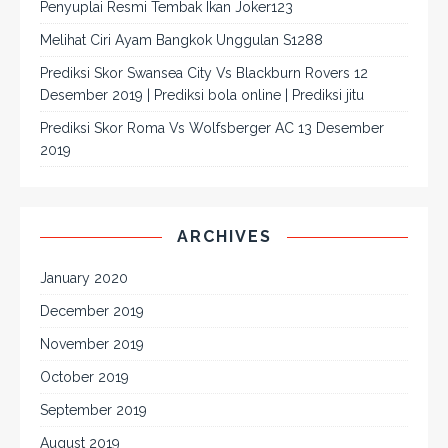
Penyuplai Resmi Tembak Ikan Joker123
Melihat Ciri Ayam Bangkok Unggulan S1288
Prediksi Skor Swansea City Vs Blackburn Rovers 12
Desember 2019 | Prediksi bola online | Prediksi jitu
Prediksi Skor Roma Vs Wolfsberger AC 13 Desember
2019
ARCHIVES
January 2020
December 2019
November 2019
October 2019
September 2019
August 2019