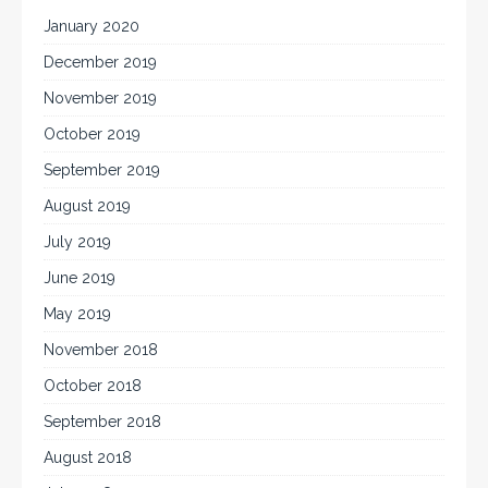
January 2020
December 2019
November 2019
October 2019
September 2019
August 2019
July 2019
June 2019
May 2019
November 2018
October 2018
September 2018
August 2018