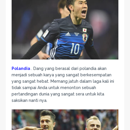
Polandia
. Dang yang berasal dari polandia akan
menjadi sebuah karya yang sangat berkesempatan
yang sangat hebat. Memang jatuh dalam laga kali ini
tidak sampai Anda untuk menonton sebuah
pertandingan dunia yang sangat sera untuk kita
saksikan nanti nya.