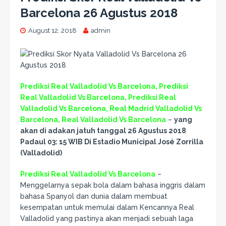
Barcelona 26 Agustus 2018
August 12, 2018
admin
Prediksi Real Valladolid Vs Barcelona, ​​Prediksi
Real Valladolid Vs Barcelona, ​​Prediksi Real
Valladolid Vs Barcelona, ​​Real Madrid Valladolid Vs
Barcelona, ​​Real Valladolid Vs Barcelona
–
yang
akan di adakan jatuh tanggal 26 Agustus 2018
Padaul 03: 15 WIB Di Estadio Municipal José Zorrilla
(Valladolid)
Prediksi Real Valladolid Vs Barcelona
–
Menggelarnya sepak bola dalam bahasa inggris dalam
bahasa Spanyol dan dunia dalam membuat
kesempatan untuk memulai dalam Kencannya Real
Valladolid yang pastinya akan menjadi sebuah laga