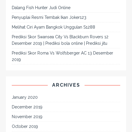
Dalang Fish Hunter Judi Online
Penyuplai Resmi Tembak Ikan Joker123
Melihat Ciri Ayam Bangkok Unggulan S1288
Prediksi Skor Swansea City Vs Blackburn Rovers 12
Desember 2019 | Prediksi bola online | Prediksi jitu
Prediksi Skor Roma Vs Wolfsberger AC 13 Desember
2019
ARCHIVES
January 2020
December 2019
November 2019
October 2019