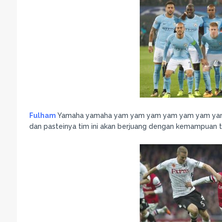
Fulham
Yamaha yamaha yam yam yam yam yam yam yam 
dan pasteinya tim ini akan berjuang dengan kemampuan 