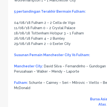
Wolverhampton 1 – 1 Manchester City
5 pertandingan Terakhir Bermain Fulham:
04/08/18 Fulham 2 – 2 Celta de Vigo
11/08/18 Fulham 0 – 2 Crystal Palace
18/08/18 Tottenham Hotspur 3 – 1 Fulham
26/08/18 Fulham 4 – 2 Burnley
29/08/18 Fulham 2 – 0 Exeter City
Susunan Pemain Manchester City Vs Fulham:
Manchester City:
David Silva – Fernandinho – Gundogan –
Perusahaan – Walker – Mendy – Laporte
Fulham:
Schurrle – Cairney – Seri – Mitrovic – Vietto – 
McDonald
Bursa Asi
Atas