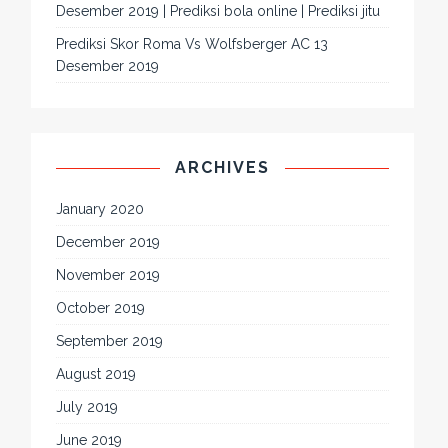
Desember 2019 | Prediksi bola online | Prediksi jitu
Prediksi Skor Roma Vs Wolfsberger AC 13
Desember 2019
ARCHIVES
January 2020
December 2019
November 2019
October 2019
September 2019
August 2019
July 2019
June 2019