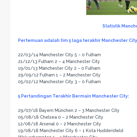
Statistik Manch
Pertemuan adalah tim 5 laga terakhir Manchester City
22/03/14 Manchester City 5 – 0 Fulham
21/12/13 Fulham 2 – 4 Manchester City
19/01/13 Manchester City 2 – 0 Fulham
29/09/12 Fulham 1 – 2 Manchester City
05/02/12 Manchester City 3 – 0 Fulham
5 Pertandingan Terakhir Bermain Manchester City:
29/07/18 Bayern München 2 – 3 Manchester City
05/08/18 Chelsea 0 – 2 Manchester City
12/08/18 Arsenal 0 – 2 Manchester City
19/08/18 Manchester City 6 – 1 Kota Huddersfield