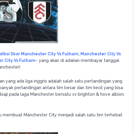
iksi Skor Manchester City Vs Fulham, Manchester City Vs
r City Vs Fulham
– yang akan di adakan membayar tanggal
anchester)
an yang ada liga inggris adalah salah satu pertandingan yang
anyak pertandingan antara tim besar dan tim kecil yang bisa
isaji pada laga Manchester bersatu vs brighton & hove albion.
alu membuat Manchester City menjadi salah satu tim terhebat