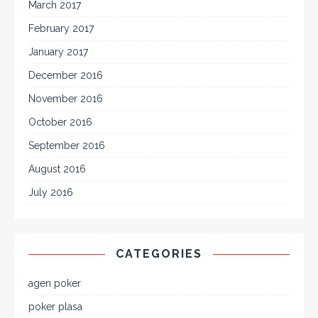
March 2017
February 2017
January 2017
December 2016
November 2016
October 2016
September 2016
August 2016
July 2016
CATEGORIES
agen poker
poker plasa