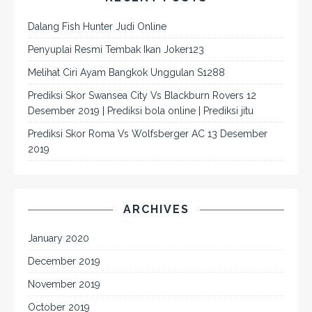
Dalang Fish Hunter Judi Online
Penyuplai Resmi Tembak Ikan Joker123
Melihat Ciri Ayam Bangkok Unggulan S1288
Prediksi Skor Swansea City Vs Blackburn Rovers 12
Desember 2019 | Prediksi bola online | Prediksi jitu
Prediksi Skor Roma Vs Wolfsberger AC 13 Desember
2019
ARCHIVES
January 2020
December 2019
November 2019
October 2019