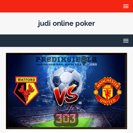
judi online poker