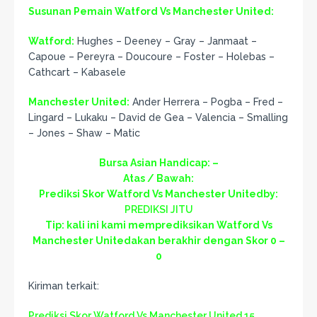
Susunan Pemain Watford Vs Manchester United:
Watford:
Hughes – Deeney – Gray – Janmaat –
Capoue – Pereyra – Doucoure – Foster – Holebas –
Cathcart – Kabasele
Manchester United:
Ander Herrera – Pogba – Fred –
Lingard – Lukaku – David de Gea – Valencia – Smalling
– Jones – Shaw – Matic
Bursa Asian Handicap: –
Atas / Bawah:
Prediksi Skor Watford Vs Manchester Unitedby:
PREDIKSI JITU
Tip: kali ini kami memprediksikan Watford Vs
Manchester Unitedakan berakhir dengan Skor 0 –
0
Kiriman terkait:
Prediksi Skor Watford Vs Manchester United 15