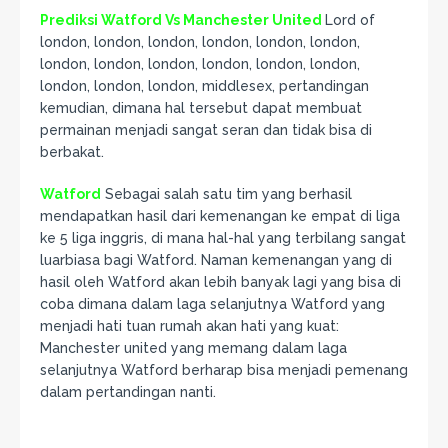
Prediksi Watford Vs Manchester United
Lord of
london, london, london, london, london, london,
london, london, london, london, london, london,
london, london, london, middlesex, pertandingan
kemudian, dimana hal tersebut dapat membuat
permainan menjadi sangat seran dan tidak bisa di
berbakat.
Watford
Sebagai salah satu tim yang berhasil
mendapatkan hasil dari kemenangan ke empat di liga
ke 5 liga inggris, di mana hal-hal yang terbilang sangat
luarbiasa bagi Watford. Naman kemenangan yang di
hasil oleh Watford akan lebih banyak lagi yang bisa di
coba dimana dalam laga selanjutnya Watford yang
menjadi hati tuan rumah akan hati yang kuat:
Manchester united yang memang dalam laga
selanjutnya Watford berharap bisa menjadi pemenang
dalam pertandingan nanti.