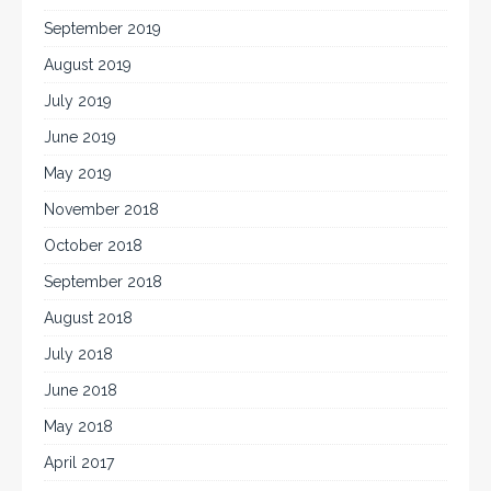
September 2019
August 2019
July 2019
June 2019
May 2019
November 2018
October 2018
September 2018
August 2018
July 2018
June 2018
May 2018
April 2017