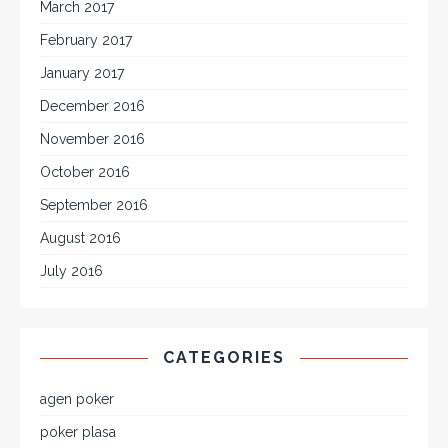
March 2017
February 2017
January 2017
December 2016
November 2016
October 2016
September 2016
August 2016
July 2016
CATEGORIES
agen poker
poker plasa