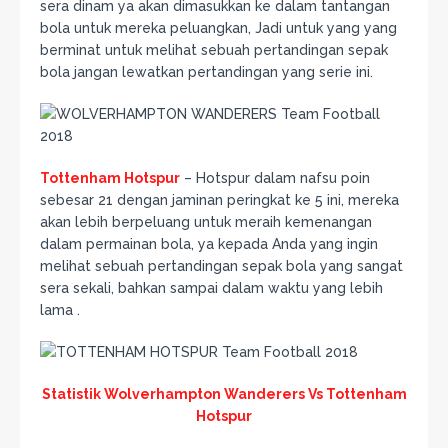
sera dinam ya akan dimasukkan ke dalam tantangan
bola untuk mereka peluangkan, Jadi untuk yang yang
berminat untuk melihat sebuah pertandingan sepak
bola jangan lewatkan pertandingan yang serie ini.
Tottenham Hotspur
– Hotspur dalam nafsu poin
sebesar 21 dengan jaminan peringkat ke 5 ini, mereka
akan lebih berpeluang untuk meraih kemenangan
dalam permainan bola, ya kepada Anda yang ingin
melihat sebuah pertandingan sepak bola yang sangat
sera sekali, bahkan sampai dalam waktu yang lebih
lama .
Statistik Wolverhampton Wanderers Vs Tottenham
Hotspur