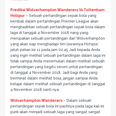
Prediksi Wolverhampton Wanderers Vs Tottenham
Hotspur
– Sebuah pertandingan sepak bola yang
kembali dalam pertandingan Premier League akan
menghadirkan sebuah pertandingan sepak bola dalam
laga di tanggal 4 November 2018 nang yang
merupakan sebuah pertandingan dari Wolverhampton
yang akan siap menghadapi tim lawannya Hotspur
jatuh pekan ke 11 pada jam 02:45 Jadi kepada Anda
yang ingin melihat sebuah pertandingan dalam laga ini
tidak sampai Anda menemukan dalam melihat sebuah
pertandingan yang begitu serum untuk pertandingan
di tanggal 4 November 2018. Jadi bagi Anda yang
berminat dalam melihat bola, jangan sampai Anda
belajar dalam melihat sebuah pertandingan di tanggal
4 November 2018 nanti nya.
Wolverhampton Wanderers
– Dalam sebuah
pertandingan sepak bola ini pastinya pada laga kali ini
punk akan menjadi sebuah laga yang sangat sangat