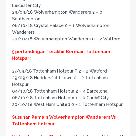
Leicester City
29/09/18 Wolverhampton Wanderers 2 – 0
Southampton
06/10/18 Crystal Palace 0 – 1 Wolverhampton
Wanderers
20/10/18 Wolverhampton Wanderers 0 – 2 Watford
5 pertandingan Terakhir Bermain Tottenham
Hotspur
:
27/09/18 Tottenham Hotspur P 2 – 2 Watford
29/09/18 Huddersfield Town 0 – 2 Tottenham
Hotspur
04/10/18 Tottenham Hotspur 2 – 4 Barcelona
06/10/18 Tottenham Hotspur 1 – 0 Cardiff City
20/10/18 West Ham United 0 – 1 Tottenham Hotspur
Susunan Pemain Wolverhampton Wanderers Vs
Tottenham Hotspur
: