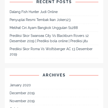
RECENT POSTS
Dalang Fish Hunter Judi Online
Penyuplai Resmi Tembak Ikan Joker123
Melihat Ciri Ayam Bangkok Unggulan S1288
Prediksi Skor Swansea City Vs Blackburn Rovers 12
Desember 2019 | Prediksi bola online | Prediksi jitu
Prediksi Skor Roma Vs Wolfsberger AC 13 Desember
2019
ARCHIVES
January 2020
December 2019
November 2019