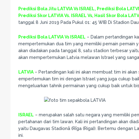
Prediksi Bola Jitu LATVIA Vs ISRAEL, Prediksi Bola LATV
Prediksi Skor LATVIA Vs. ISRAEL Vs, Hasil Skor Bola LAT
tanggal 8 Juni 2019 Pada Pukul 01: 45 WIB Di Stadion Daug
Prediksi Bola LATVIA Vs ISRAEL
– Dalam pertandingan kali
mempertemukan dua tim yang memiliki pemain pemain yan
akan diadakan pada tanggal 8, satu stadion terbesar yait
akan mempertemukan Latvia melawan Istrael yang sangat
LATVIA
– Pertandingan kali ini akan membuat tim ini ak
empertemukan tim ini dengan Istrael yang juga cukup baik 
mengeluarkan tahnik permainan yang cukup baik untuk bi
ISRAEL
– merupakan salah satu negara yang memiliki p
pertahanan dari tim lawan. Kali ini pertandingan akan dia
yaitu Daugavas Stadionā (Rīga (Riga)). Bertemu dengan L
ini.