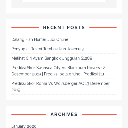
RECENT POSTS
Dalang Fish Hunter Judi Online
Penyuplai Resmi Tembak Ikan Joker123
Melihat Ciri Ayam Bangkok Unggulan S1288
Prediksi Skor Swansea City Vs Blackburn Rovers 12
Desember 2019 | Prediksi bola online | Prediksi jitu
Prediksi Skor Roma Vs Wolfsberger AC 13 Desember
2019
ARCHIVES
January 2020