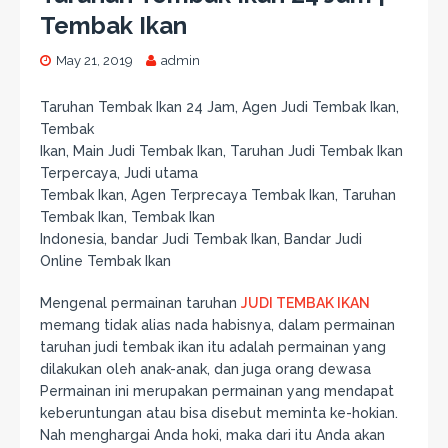
Tembak Ikan
May 21, 2019
admin
Taruhan Tembak Ikan 24 Jam, Agen Judi Tembak Ikan,
Tembak
Ikan, Main Judi Tembak Ikan, Taruhan Judi Tembak Ikan
Terpercaya, Judi utama
Tembak Ikan, Agen Terprecaya Tembak Ikan, Taruhan
Tembak Ikan, Tembak Ikan
Indonesia, bandar Judi Tembak Ikan, Bandar Judi
Online Tembak Ikan
Mengenal permainan taruhan
JUDI TEMBAK IKAN
memang tidak alias nada habisnya, dalam permainan
taruhan judi tembak ikan itu adalah permainan yang
dilakukan oleh anak-anak, dan juga orang dewasa
Permainan ini merupakan permainan yang mendapat
keberuntungan atau bisa disebut meminta ke-hokian.
Nah menghargai Anda hoki, maka dari itu Anda akan