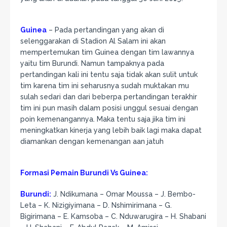
Guinea
– Pada pertandingan yang akan di
selenggarakan di Stadion Al Salam ini akan
mempertemukan tim Guinea dengan tim lawannya
yaitu tim Burundi. Namun tampaknya pada
pertandingan kali ini tentu saja tidak akan sulit untuk
tim karena tim ini seharusnya sudah muktakan mu
sulah sedari dan dari beberpa pertandingan terakhir
tim ini pun masih dalam posisi unggul sesuai dengan
poin kemenangannya. Maka tentu saja jika tim ini
meningkatkan kinerja yang lebih baik lagi maka dapat
diamankan dengan kemenangan aan jatuh
Formasi Pemain Burundi Vs Guinea:
Burundi:
J. Ndikumana – Omar Moussa – J. Bembo-
Leta – K. Nizigiyimana – D. Nshimirimana – G.
Bigirimana – E. Kamsoba – C. Nduwarugira – H. Shabani