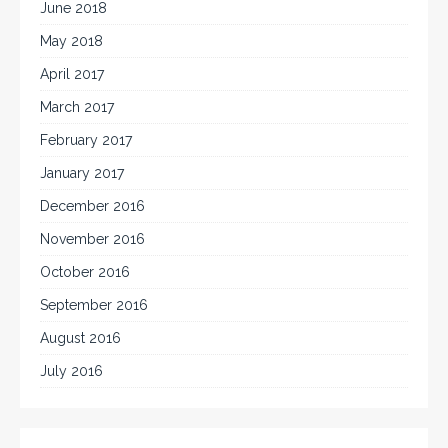
June 2018
May 2018
April 2017
March 2017
February 2017
January 2017
December 2016
November 2016
October 2016
September 2016
August 2016
July 2016