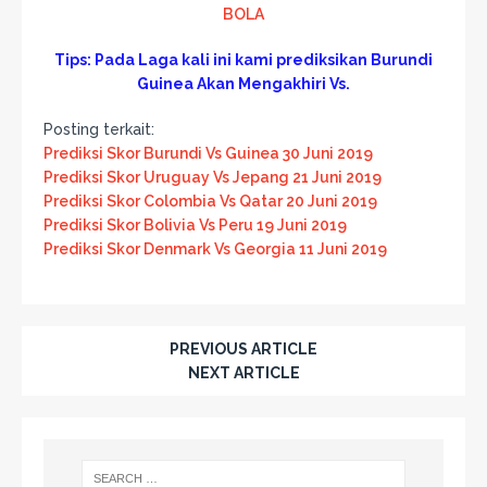
BOLA
Tips: Pada Laga kali ini kami prediksikan Burundi
Guinea Akan Mengakhiri Vs.
Posting terkait:
Prediksi Skor Burundi Vs Guinea 30 Juni 2019
Prediksi Skor Uruguay Vs Jepang 21 Juni 2019
Prediksi Skor Colombia Vs Qatar 20 Juni 2019
Prediksi Skor Bolivia Vs Peru 19 Juni 2019
Prediksi Skor Denmark Vs Georgia 11 Juni 2019
PREVIOUS ARTICLE
NEXT ARTICLE