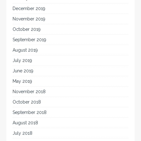
December 2019
November 2019
October 2019
September 2019
August 2019
July 2019
June 2019
May 2019
November 2018
October 2018
September 2018
August 2018
July 2018