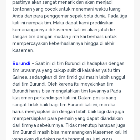
pastinya akan sangat menarik dan akan menjadi
tontonan yang cocok untuk menemani waktu luang
Anda dan para penggemar sepak bola dunia. Pada liga
kali ini nampak tim. Maka dapat kami prediksikan
kemenangannya di kasemen kali ini akan jatuh ke
tangan tim dengan mudah ji mh kai berhasil untuk
mempercayakan keberhasilannya hingga di akhir
klasemen.
Burundi
– Saat ini di tim Burundi di hadapkan dengan
tim lawannya yang cukup sulit di kalahkan yaitu tim
Guinea, sedangkan di tim timid gui masih lebih unggul
dari tim Burundi. Oleh karena itu meyakinkan tim
Burundi harus bisa mengalahkan tim lawannya Pada
klasemen pertandingan kali ini. Dalam posisi yang
sangat tidak baik bagi tim Burundi kali ini, mereka
harus menyiapkan diri dengan lebih baik lagi dan juga
mempersiapkan para pemain yang dapat diandalkan
dari timnya sebelumnya. Tidak menutup harapan juga
tim Burundi masih bisa memenangkan klasemen kali ini
yang akan di adakan pada tanggal 30 Juni 2019.