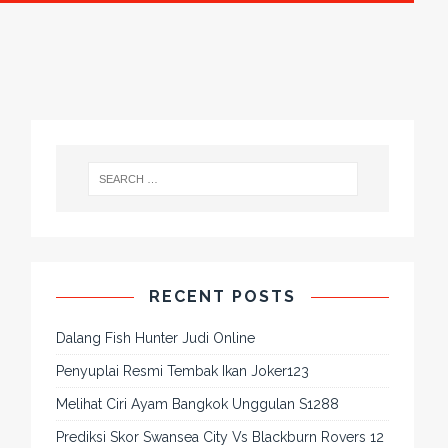
RECENT POSTS
Dalang Fish Hunter Judi Online
Penyuplai Resmi Tembak Ikan Joker123
Melihat Ciri Ayam Bangkok Unggulan S1288
Prediksi Skor Swansea City Vs Blackburn Rovers 12