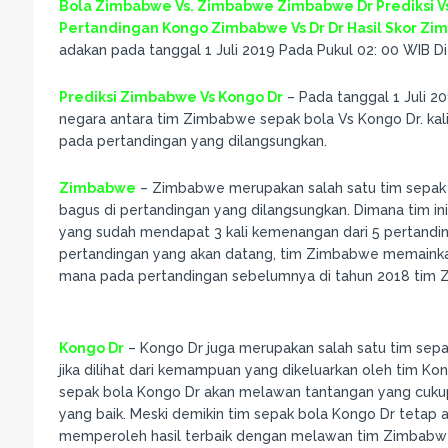
Bola Zimbabwe Vs. Zimbabwe Zimbabwe Dr Prediksi Vs 
Pertandingan Kongo Zimbabwe Vs Dr Dr Hasil Skor Zi
adakan pada tanggal 1 Juli 2019 Pada Pukul 02: 00 WIB Di 
Prediksi Zimbabwe Vs Kongo Dr
– Pada tanggal 1 Juli 20
negara antara tim Zimbabwe sepak bola Vs Kongo Dr. kal
pada pertandingan yang dilangsungkan.
Zimbabwe
– Zimbabwe merupakan salah satu tim sepak b
bagus di pertandingan yang dilangsungkan. Dimana tim in
yang sudah mendapat 3 kali kemenangan dari 5 pertanding
pertandingan yang akan datang, tim Zimbabwe memainka
mana pada pertandingan sebelumnya di tahun 2018 tim 
Kongo Dr
– Kongo Dr juga merupakan salah satu tim sepak 
jika dilihat dari kemampuan yang dikeluarkan oleh tim K
sepak bola Kongo Dr akan melawan tantangan yang cuk
yang baik. Meski demikin tim sepak bola Kongo Dr tetap
memperoleh hasil terbaik dengan melawan tim Zimbabw