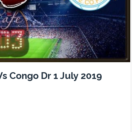
s Congo Dr 1 July 2019