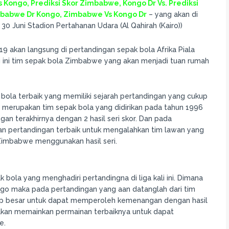
Kongo, Prediksi Skor Zimbabwe, Kongo Dr Vs. Prediksi
mbabwe Dr Kongo, Zimbabwe Vs Kongo Dr
– yang akan di
30 Juni Stadion Pertahanan Udara (Al Qahirah (Kairo))
19 akan langsung di pertandingan sepak bola Afrika Piala
i ini tim sepak bola Zimbabwe yang akan menjadi tuan rumah
ola terbaik yang memiliki sejarah pertandingan yang cukup
i merupakan tim sepak bola yang didirikan pada tahun 1996
an terakhirnya dengan 2 hasil seri skor. Dan pada
n pertandingan terbaik untuk mengalahkan tim lawan yang
Zimbabwe menggunakan hasil seri.
bola yang menghadiri pertandingna di liga kali ini. Dimana
ongo maka pada pertandingan yang aan datanglah dari tim
up besar untuk dapat memperoleh kemenangan dengan hasil
 akan memainkan permainan terbaiknya untuk dapat
e.