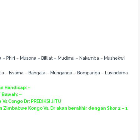
 – Phiri – Musona – Billiat – Mudimu – Nakamba – Mushekwi
lia – Issama – Bangala – Munganga – Bompunga – Luyindama
an Handicap: –
/ Bawah: –
 Vs Congo Dr:
PREDIKSI JITU
n Zimbabwe Kongo Vs. Dr akan berakhir dengan Skor 2 – 1