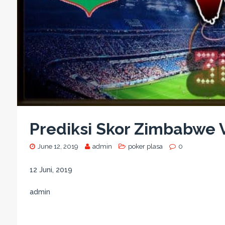
Prediksi Skor Zimbabwe V
June 12, 2019
admin
poker plasa
0
12 Juni, 2019
admin