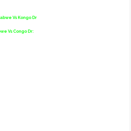
babwe Vs Kongo Dr
bwe Vs Congo Dr: