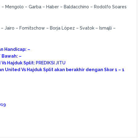
i – Mengolo – Garba – Haber – Baldacchino – Rodolfo Soares
 – Jairo – Fomitschow – Borja López – Svatok – Ismajli –
an Handicap: –
/ Bawah: –
 Vs Hajduk Split:
PREDIKSI JITU
n United Vs Hajduk Split akan berakhir dengan Skor 1 – 1
019