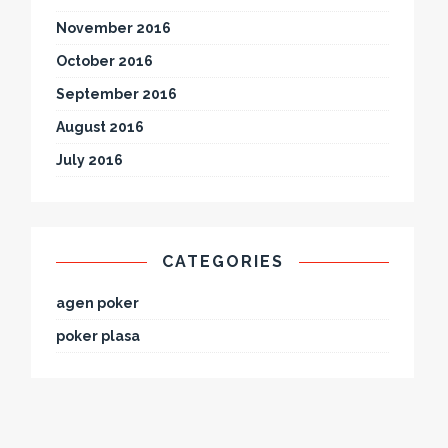
November 2016
October 2016
September 2016
August 2016
July 2016
CATEGORIES
agen poker
poker plasa