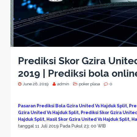
Prediksi Skor Gzira United
2019 | Prediksi bola online
June 26, 2019
admin
poker plasa
0
Pasaran Prediksi Bola Gzira United Vs Hajduk Split, Pre
Gzira United Vs Hajduk Split, Prediksi Skor Gzira Unite
Hajduk Split, Hasil Skor Gzira United Vs Hajduk Split, Ha
tanggal 11 Juli 2019 Pada Pukul 23: 00 WIB