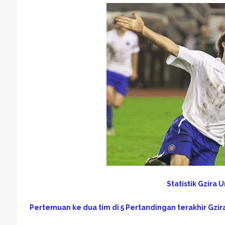
Statistik Gzira U
Pertemuan ke dua tim di 5 Pertandingan terakhir Gzira