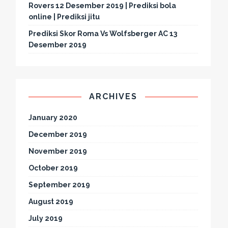
Rovers 12 Desember 2019 | Prediksi bola
online | Prediksi jitu
Prediksi Skor Roma Vs Wolfsberger AC 13
Desember 2019
ARCHIVES
January 2020
December 2019
November 2019
October 2019
September 2019
August 2019
July 2019