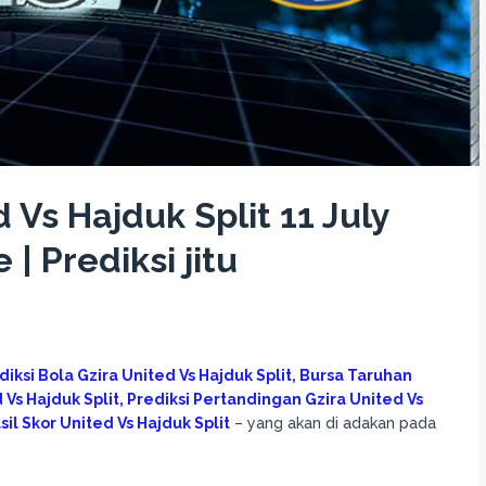
 Vs Hajduk Split 11 July
 | Prediksi jitu
diksi Bola Gzira United Vs Hajduk Split, Bursa Taruhan
d Vs Hajduk Split, Prediksi Pertandingan Gzira United Vs
sil Skor United Vs Hajduk Split
– yang akan di adakan pada