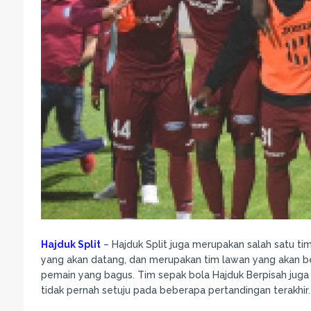
Hajduk Split
– Hajduk Split juga merupakan salah satu t
yang akan datang, dan merupakan tim lawan yang akan be
pemain yang bagus. Tim sepak bola Hajduk Berpisah ju
tidak pernah setuju pada beberapa pertandingan terakhir.