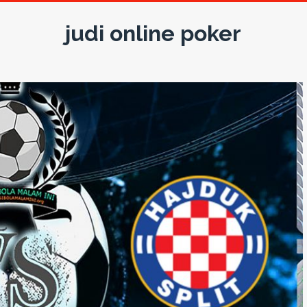
judi online poker