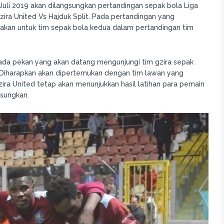
Juli 2019 akan dilangsungkan pertandingan sepak bola Liga
ra United Vs Hajduk Split. Pada pertandingan yang
kan untuk tim sepak bola kedua dalam pertandingan tim
ada pekan yang akan datang mengunjungi tim gzira sepak
. Diharapkan akan dipertemukan dengan tim lawan yang
zira United tetap akan menunjukkan hasil latihan para pemain
sungkan.