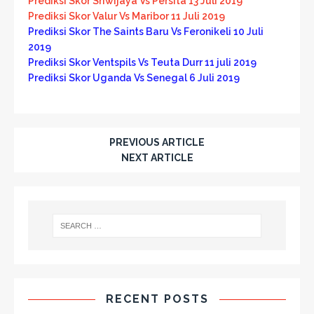
Prediksi Skor Sriwijaya Vs Persita 13 Juli 2019
Prediksi Skor Valur Vs Maribor 11 Juli 2019
Prediksi Skor The Saints Baru Vs Feronikeli 10 Juli
2019
Prediksi Skor Ventspils Vs Teuta Durr 11 juli 2019
Prediksi Skor Uganda Vs Senegal 6 Juli 2019
PREVIOUS ARTICLE
NEXT ARTICLE
RECENT POSTS