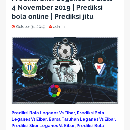
4 November 2019 | Prediksi
bola online | Prediksi jitu
October 31, 2019
admin
Prediksi Bola Leganes Vs Eibar, Prediksi Bola
Leganes Vs Eibar, Bursa Taruhan Leganes Vs Eibar,
Prediksi Skor Leganes Vs Eibar, Prediksi Bola