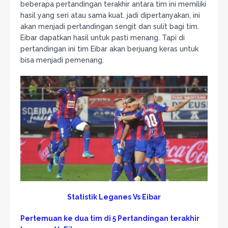
beberapa pertandingan terakhir antara tim ini memiliki
hasil yang seri atau sama kuat. jadi dipertanyakan, ini
akan menjadi pertandingan sengit dan sulit bagi tim.
Eibar dapatkan hasil untuk pasti menang. Tapi di
pertandingan ini tim Eibar akan berjuang keras untuk
bisa menjadi pemenang.
Statistik Leganes Vs Eibar
Pertemuan ke dua tim di 5 Pertandingan terakhir