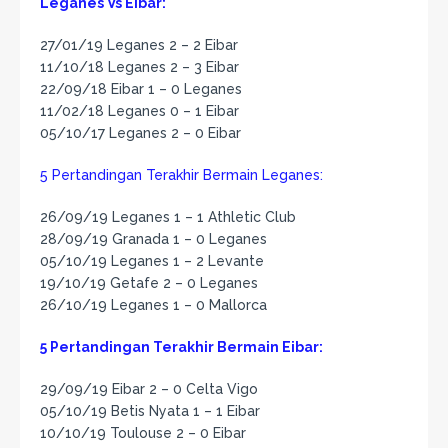
Leganes Vs Eibar:
27/01/19 Leganes 2 – 2 Eibar
11/10/18 Leganes 2 – 3 Eibar
22/09/18 Eibar 1 – 0 Leganes
11/02/18 Leganes 0 – 1 Eibar
05/10/17 Leganes 2 – 0 Eibar
5 Pertandingan Terakhir Bermain Leganes:
26/09/19 Leganes 1 – 1 Athletic Club
28/09/19 Granada 1 – 0 Leganes
05/10/19 Leganes 1 – 2 Levante
19/10/19 Getafe 2 – 0 Leganes
26/10/19 Leganes 1 – 0 Mallorca
5 Pertandingan Terakhir Bermain Eibar:
29/09/19 Eibar 2 – 0 Celta Vigo
05/10/19 Betis Nyata 1 – 1 Eibar
10/10/19 Toulouse 2 – 0 Eibar