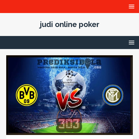
judi online poker