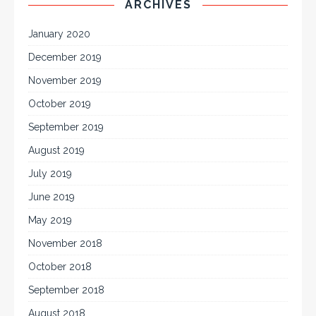
ARCHIVES
January 2020
December 2019
November 2019
October 2019
September 2019
August 2019
July 2019
June 2019
May 2019
November 2018
October 2018
September 2018
August 2018