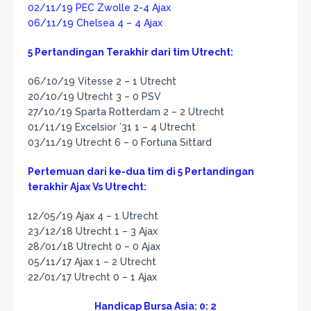
02/11/19 PEC Zwolle 2-4 Ajax
06/11/19 Chelsea 4 – 4 Ajax
5 Pertandingan Terakhir dari tim Utrecht:
06/10/19 Vitesse 2 – 1 Utrecht
20/10/19 Utrecht 3 – 0 PSV
27/10/19 Sparta Rotterdam 2 – 2 Utrecht
01/11/19 Excelsior ’31 1 – 4 Utrecht
03/11/19 Utrecht 6 – 0 Fortuna Sittard
Pertemuan dari ke-dua tim di 5 Pertandingan
terakhir Ajax Vs Utrecht:
12/05/19 Ajax 4 – 1 Utrecht
23/12/18 Utrecht 1 – 3 Ajax
28/01/18 Utrecht 0 – 0 Ajax
05/11/17 Ajax 1 – 2 Utrecht
22/01/17 Utrecht 0 – 1 Ajax
Handicap Bursa Asia: 0: 2