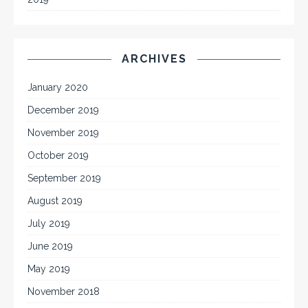
ARCHIVES
January 2020
December 2019
November 2019
October 2019
September 2019
August 2019
July 2019
June 2019
May 2019
November 2018