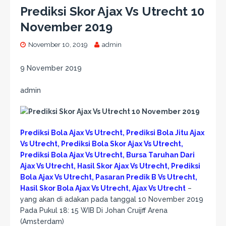
Prediksi Skor Ajax Vs Utrecht 10
November 2019
November 10, 2019
admin
9 November 2019
admin
Prediksi Bola Ajax Vs Utrecht, Prediksi Bola Jitu Ajax
Vs Utrecht, Prediksi Bola Skor Ajax Vs Utrecht,
Prediksi Bola Ajax Vs Utrecht, Bursa Taruhan Dari
Ajax Vs Utrecht, Hasil Skor Ajax Vs Utrecht, Prediksi
Bola Ajax Vs Utrecht, Pasaran Predik B Vs Utrecht,
Hasil Skor Bola Ajax Vs Utrecht, Ajax Vs Utrecht
–
yang akan di adakan pada tanggal 10 November 2019
Pada Pukul 18: 15 WIB Di Johan Cruijff Arena
(Amsterdam)