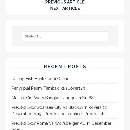
PREVIOUS ARTICLE
NEXT ARTICLE
RECENT POSTS
Dalang Fish Hunter Judi Online
Penyuplai Resmi Tembak Ikan Joker123
Melihat Ciri Ayam Bangkok Unggulan S1288
Prediksi Skor Swansea City Vs Blackburn Rovers 12
Desember 2019 | Prediksi bola online | Prediksi jitu
Prediksi Skor Roma Vs Wolfsberger AC 13 Desember
2019