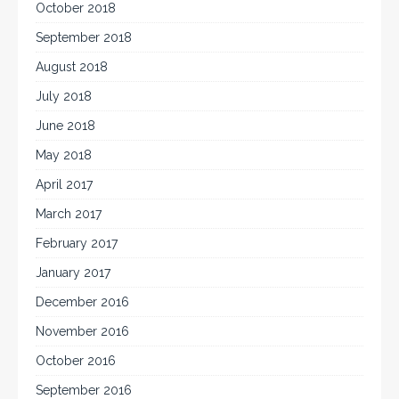
October 2018
September 2018
August 2018
July 2018
June 2018
May 2018
April 2017
March 2017
February 2017
January 2017
December 2016
November 2016
October 2016
September 2016