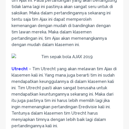
tim Ajax ini. Pada pertandingan yang akan berlangsung
tidak lama lagi ini pastinya akan sangat seru untuk di
saksikan. Maka dalam pertandingannya sekarang ini
tentu saja tim Ajax ini dapat memperoleh
kemenangan dengan mudah di bandingkan dengan
tim lawan mereka. Maka dalam klasemen
pertandingan ini, tim Ajax akan memenangkannya
dengan mudah dalam klasemen ini.
Utrecht
– Tim Utrecht yang akan melawan tim Ajax di
klasemen kali ini. Yang mana juga berarti tim ini sudah
mendapatkan keunggulannya di dalam klasemen kali
ini. Tim Utrecht pasti akan sangat berusaha untuk
mendapatkan keuntungannya sekarang ini. Maka dari
itu juga pastinya tim ini harus lebih memilih lagi jika
ingin memenangkan pertandingan Eredivisie kali ini.
Tentunya dalam klasemen tim Utrecht harus
menyiapkan timnya dengan lebih baik lagi dalam
pertandingannya kali ini.