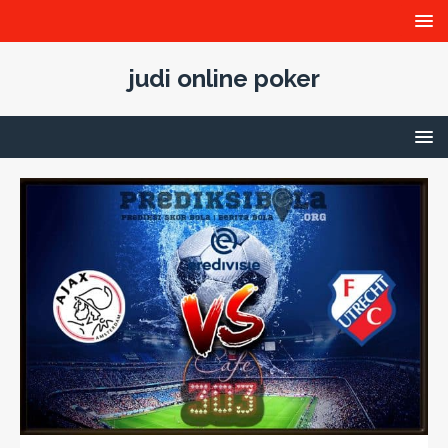
judi online poker