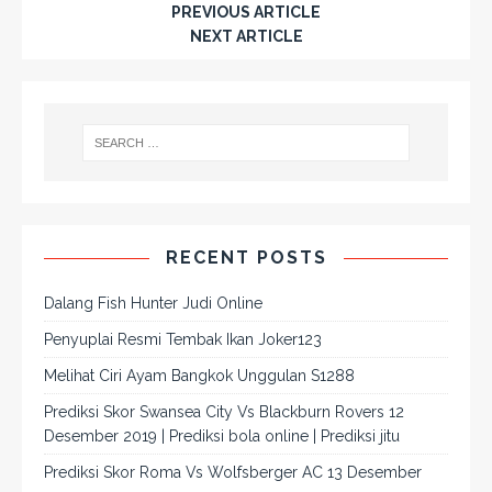
PREVIOUS ARTICLE
NEXT ARTICLE
RECENT POSTS
Dalang Fish Hunter Judi Online
Penyuplai Resmi Tembak Ikan Joker123
Melihat Ciri Ayam Bangkok Unggulan S1288
Prediksi Skor Swansea City Vs Blackburn Rovers 12
Desember 2019 | Prediksi bola online | Prediksi jitu
Prediksi Skor Roma Vs Wolfsberger AC 13 Desember