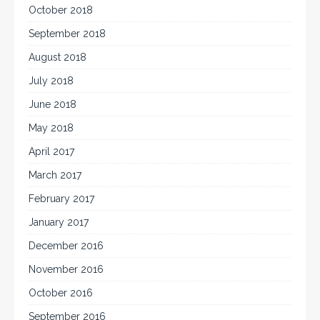
October 2018
September 2018
August 2018
July 2018
June 2018
May 2018
April 2017
March 2017
February 2017
January 2017
December 2016
November 2016
October 2016
September 2016