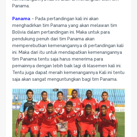
Panama.
Panama
– Pada pertandingan kali ini akan
menghadirkan tim Panama yang akan melawan tim
Bolivia dalam pertandingan ini. Maka untuk para
pendukung penuh dari tim Panama akan
memperebutkan kemenangannya di pertandingan kali
ini. Maka dari itu untuk mendapatkan kemenangannya
tim Panama tentu saja harus menerima para
pemainnya dengan lebih baik lagi di klasemen kali ini.
Tentu juga dapat meraih kemenangannya Kali ini tentu
saja akan sangat menguntungkan bagi tim Panama.