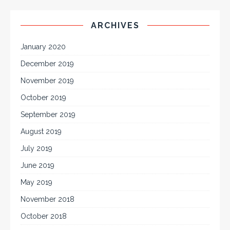
ARCHIVES
January 2020
December 2019
November 2019
October 2019
September 2019
August 2019
July 2019
June 2019
May 2019
November 2018
October 2018