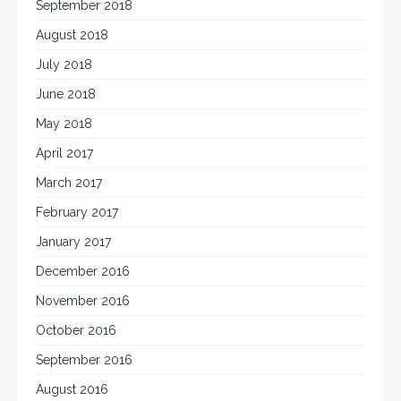
September 2018
August 2018
July 2018
June 2018
May 2018
April 2017
March 2017
February 2017
January 2017
December 2016
November 2016
October 2016
September 2016
August 2016