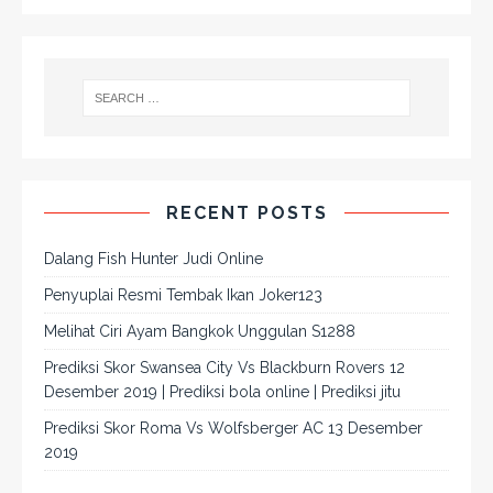
RECENT POSTS
Dalang Fish Hunter Judi Online
Penyuplai Resmi Tembak Ikan Joker123
Melihat Ciri Ayam Bangkok Unggulan S1288
Prediksi Skor Swansea City Vs Blackburn Rovers 12
Desember 2019 | Prediksi bola online | Prediksi jitu
Prediksi Skor Roma Vs Wolfsberger AC 13 Desember
2019