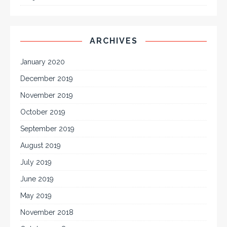
ARCHIVES
January 2020
December 2019
November 2019
October 2019
September 2019
August 2019
July 2019
June 2019
May 2019
November 2018