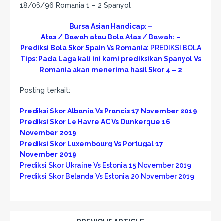
18/06/96 Romania 1 – 2 Spanyol
Bursa Asian Handicap: –
Atas / Bawah atau Bola Atas / Bawah: –
Prediksi Bola Skor Spain Vs Romania:
PREDIKSI BOLA
Tips: Pada Laga kali ini kami prediksikan Spanyol Vs
Romania akan menerima hasil Skor 4 – 2
Posting terkait:
Prediksi Skor Albania Vs Prancis 17 November 2019
Prediksi Skor Le Havre AC Vs Dunkerque 16
November 2019
Prediksi Skor Luxembourg Vs Portugal 17
November 2019
Prediksi Skor Ukraine Vs Estonia 15 November 2019
Prediksi Skor Belanda Vs Estonia 20 November 2019